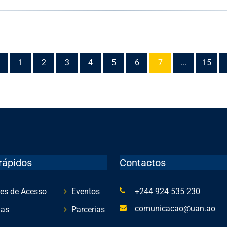
1
2
3
4
5
6
7
...
15
rápidos
Contactos
es de Acesso
Eventos
+244 924 535 230
comunicacao@uan.ao
ias
Parcerias