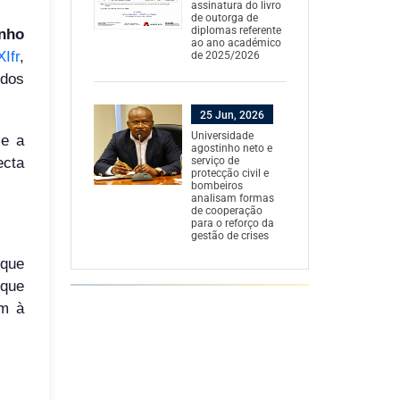
assinatura do livro
de outorga de
diplomas referente
inho
ao ano académico
Ifr
,
de 2025/2026
údos
25 Jun, 2026
Universidade
 e a
agostinho neto e
ecta
serviço de
protecção civil e
bombeiros
analisam formas
de cooperação
para o reforço da
gestão de crises
 que
 que
am à