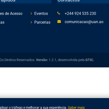
es de Acesso
Eventos
+244 924 535 230
comunicacao@uan.ao
ias
Parcerias
Os Direitos Reservados.
Versão:
1.2.1,
desenvolvida pela
GTIC.
alisar o tráfego e melhorar a sua experiência.
Saber mais