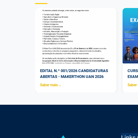
EGUNDA VEZ
EDITAL N.º 001/2026 CANDIDATURAS
CURS
OURT
ABERTAS - MAKERTHON UAN 2026
EXAM
Saber mais
→
Saber
Links 