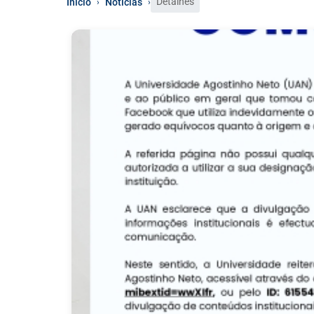
Detalhes
Início
Notícias
›
›
0