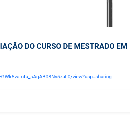
IAÇÃO DO CURSO DE MESTRADO EM
-YhzGWk5vamta_sAqAB08Nv5zaL0/view?usp=sharing