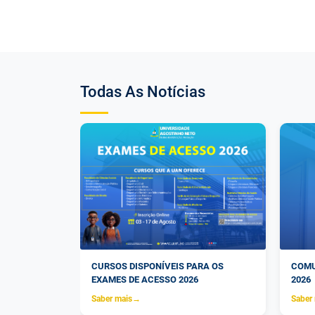
Todas As Notícias
EGUNDA VEZ
CURSOS DISPONÍVEIS PARA OS
COMU
OURT
EXAMES DE ACESSO 2026
2026
Saber mais
→
Saber