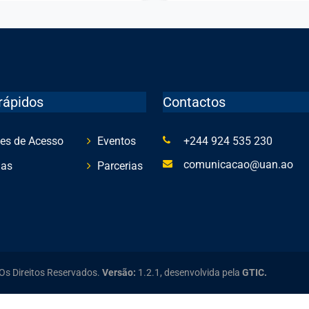
2025/2026
rápidos
Contactos
es de Acesso
Eventos
+244 924 535 230
comunicacao@uan.ao
ias
Parcerias
Os Direitos Reservados.
Versão:
1.2.1,
desenvolvida pela
GTIC.