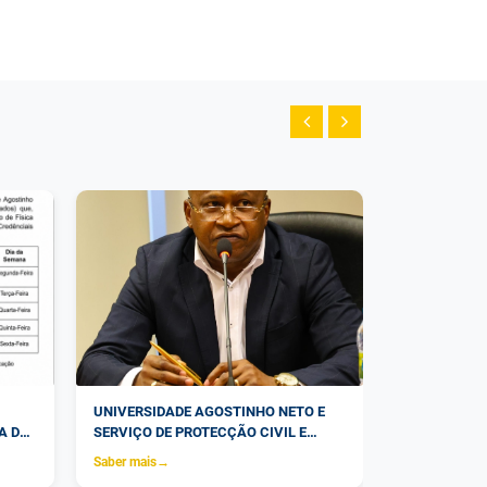
UNIVERSIDADE AGOSTINHO NETO E
COMUNICADO
A DO
SERVIÇO DE PROTECÇÃO CIVIL E
Saber mais
→
S
BOMBEIROS ANALISAM FORMAS DE
Saber mais
→
 DE
COOPERAÇÃO PARA O REFORÇO DA