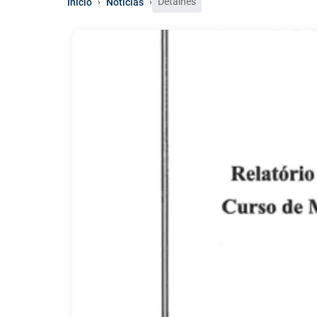
Detalhes
Início
Notícias
›
›
0