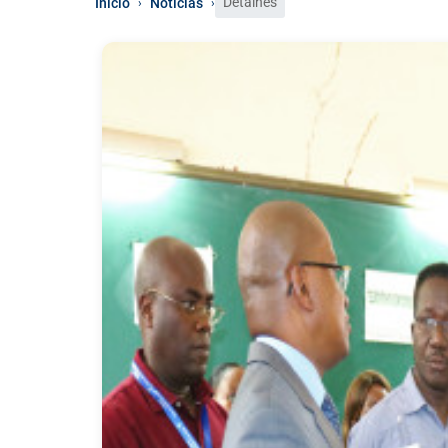
Detalhes
Início
Notícias
›
›