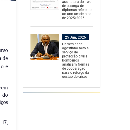
assinatura do livro
de outorga de
diplomas referente
ao ano académico
de 2025/2026
25 Jun, 2026
Universidade
agostinho neto e
urso
serviço de
protecção civil e
u de
bombeiros
analisam formas
ho e
de cooperação
para o reforço da
gestão de crises
arem
o do
iços
 17,