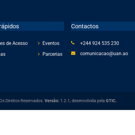
rápidos
Contactos
es de Acesso
Eventos
+244 924 535 230
comunicacao@uan.ao
ias
Parcerias
Os Direitos Reservados.
Versão:
1.2.1,
desenvolvida pela
GTIC.