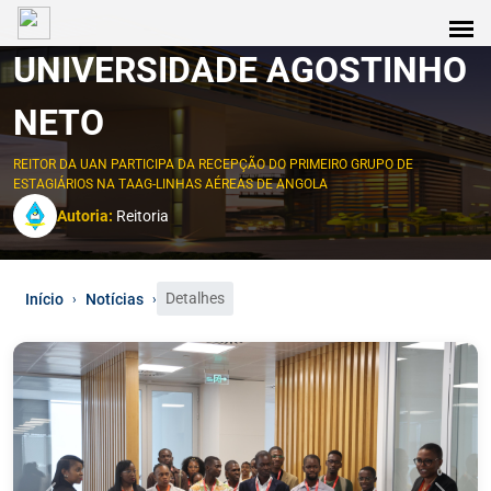
UNIVERSIDADE AGOSTINHO
NETO
REITOR DA UAN PARTICIPA DA RECEPÇÃO DO PRIMEIRO GRUPO DE
ESTAGIÁRIOS NA TAAG-LINHAS AÉREAS DE ANGOLA
Autoria:
Reitoria
Detalhes
Início
Notícias
›
›
0
1
2